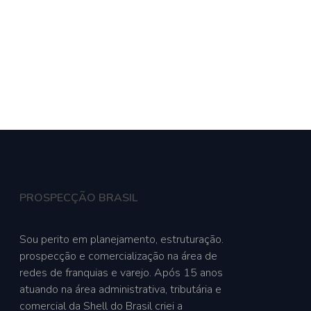
le Conosco
PROSPECÇÃO BRASIL
Sou perito em planejamento, estruturação.
prospecção e comercialização na área de
redes de franquias e varejo. Após 15 anos
atuando na área administrativa, tributária e
comercial da Shell do Brasil criei a