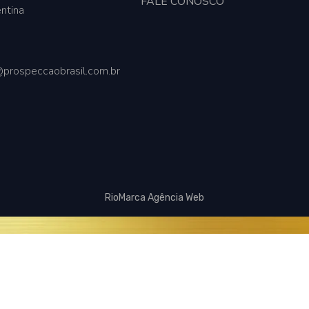
FALE CONOSCO
ntina
prospeccaobrasil.com.br
RioMarca Agência Web