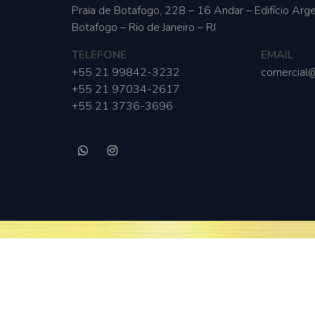
Praia de Botafogo, 228 – 16 Andar – Edifício Arge
Botafogo – Rio de Janeiro – RJ
TELEFONE
EMAIL
+55 21 99842-3232
comercial@
+55 21 97034-2617
+55 21 3736-3696