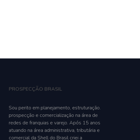
le Conosco
PROSPECÇÃO BRASIL
Sou perito em planejamento, estruturação.
prospecção e comercialização na área de
redes de franquias e varejo. Após 15 anos
atuando na área administrativa, tributária e
comercial da Shell do Brasil criei a