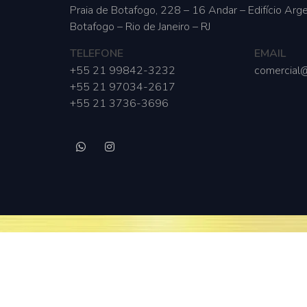
Praia de Botafogo, 228 – 16 Andar – Edifício Arge
Botafogo – Rio de Janeiro – RJ
TELEFONE
EMAIL
+55 21 99842-3232
comercial@
+55 21 97034-2617
+55 21 3736-3696