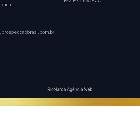
FALE CONOSCO
ntina
prospeccaobrasil.com.br
RioMarca Agência Web