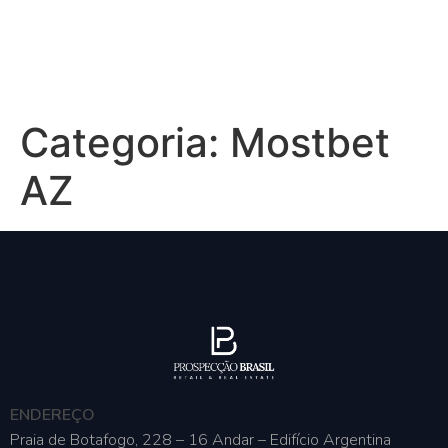
Categoria:
Mostbet
AZ
ENDEREÇO
Praia de Botafogo, 228 – 16 Andar – Edifício Argentina