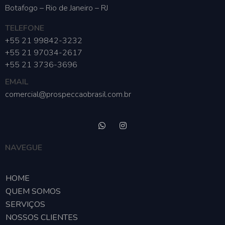
Botafogo – Rio de Janeiro – RJ
TELEFONE
+55 21 99842-3232
+55 21 97034-2617
+55 21 3736-3696
EMAIL
comercial@prospeccaobrasil.com.br
NAVEGUE
HOME
QUEM SOMOS
SERVIÇOS
NOSSOS CLIENTES