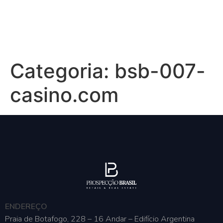
Categoria:
bsb-007-
casino.com
ENDEREÇO
Praia de Botafogo, 228 – 16 Andar – Edifício Argentina