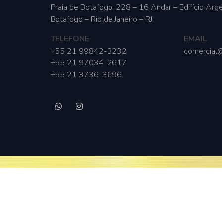
Praia de Botafogo, 228 – 16 Andar – Edifício Arge
Botafogo – Rio de Janeiro – RJ
TELEFONE
EMAIL
+55 21 99842-3232
comercial@
+55 21 97034-2617
+55 21 3736-3696