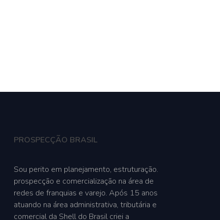
le Conosco
PROSPECÇÃO BRASIL
Sou perito em planejamento, estruturação.
prospecção e comercialização na área de
redes de franquias e varejo. Após 15 anos
atuando na área administrativa, tributária e
comercial da Shell do Brasil criei a