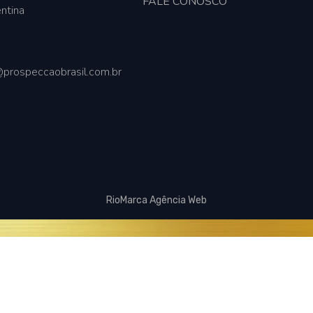
FALE CONOSCO
ntina
prospeccaobrasil.com.br
RioMarca Agência Web